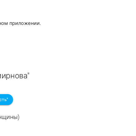
дном приложении.
мирнова"
сть"
енщины)