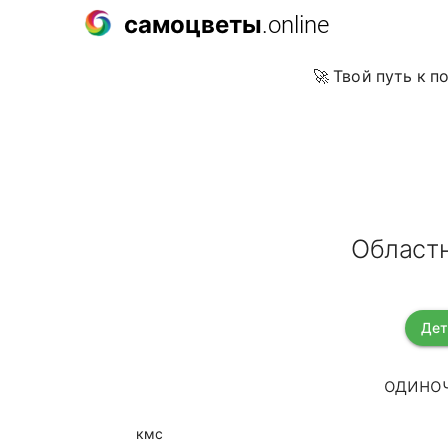
самоцветы
.online
🚀 Твой путь к 
Областн
Дет
одиноч
кмс