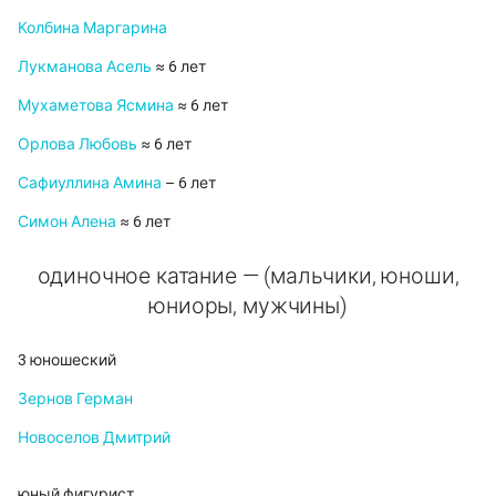
Колбина Маргарина
Лукманова Асель
≈ 6 лет
Мухаметова Ясмина
≈ 6 лет
Орлова Любовь
≈ 6 лет
Сафиуллина Амина
– 6 лет
Симон Алена
≈ 6 лет
одиночное катание — (мальчики, юноши,
юниоры, мужчины)
3 юношеский
Зернов Герман
Новоселов Дмитрий
юный фигурист