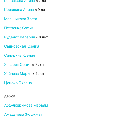
Корсакова Арина
≈ 7 лет
Крекшина Арина
≈ 9 лет
Мельникова Злата
Петренко София
Руденко Валерия
≈ 8 лет
Садковская Ксения
Синицина Ксения
Хазарян София
≈ 7 лет
Хайлова Мария
≈ 6 лет
Цецохо Оксана
дебют
Абдулкеримова Марьям
Амадзиева Зулхужат