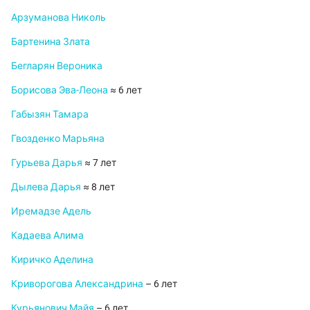
Арзуманова Николь
Бартенина Злата
Бегларян Вероника
Борисова Эва-Леона
≈ 6 лет
Габызян Тамара
Гвозденко Марьяна
Гурьева Дарья
≈ 7 лет
Дылева Дарья
≈ 8 лет
Иремадзе Адель
Кадаева Алима
Киричко Аделина
Криворогова Александрина
– 6 лет
Курьянович Майя
– 6 лет