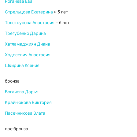
Рогачёва Ева
Стрельцова Екатерина
≈ 5 лет
Толстоусова Анастасия
– 6 лет
Трегубенко Дарина
Хатламаджиян Диана
Ходосевич Анастасия
Шкирина Ксения
бронза
Богачева Дарья
Крайнюкова Виктория
Пасечникова Злата
пре бронза