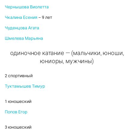
Чернышова Виолетта
Чкалина Есения
– 9 лет
Чуденцова Агата
Шмелева Марьяна
одиночное катание — (мальчики, юноши,
юниоры, мужчины)
2 спортивный
Туктамышев Тимур
1 юношеский
Попов Егор
3 юношеский