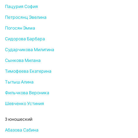
Пацурия София
Петросянц Эвелина
Погосян Эмма
Сидорова Барбара
Сударчикова Милитина
Сынкова Милана
Тимофеева Екатерина
Тытыш Алина
Фильчкова Вероника
Шевченко Устиния
3 юношеский
Абазова Сабина