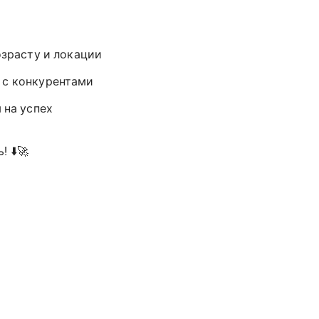
озрасту и локации
е с конкурентами
 на успех
 ⬇️🚀