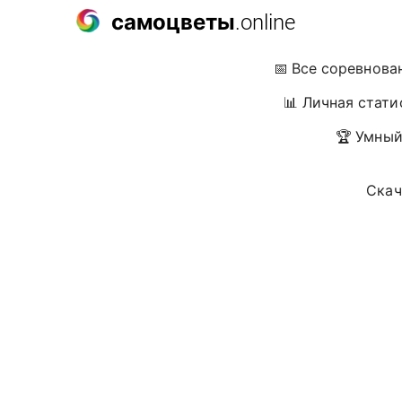
самоцветы
.online
📅 Все соревнова
📊 Личная стати
🏆 Умный
Скач