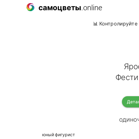
самоцветы
.online
📊 Контролируйте 
Яро
Фести
Дета
одиноч
юный фигурист