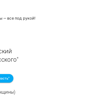
ы — все под рукой!
ский
ского"
ласть"
енщины)