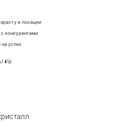
озрасту и локации
е с конкурентами
 на успех
 ⬇️🚀
кристалл