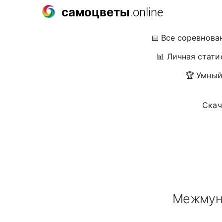
самоцветы
.online
📅 Все соревнова
📊 Личная стати
🏆 Умный
Скач
Межмуни