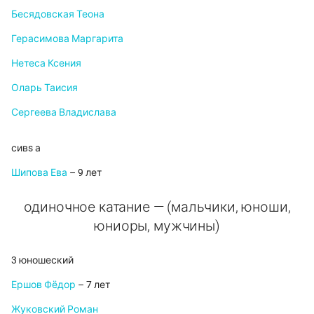
Бесядовская Теона
Герасимова Маргарита
Нетеса Ксения
Оларь Таисия
Сергеева Владислава
сивs а
Шипова Ева
– 9 лет
одиночное катание — (мальчики, юноши,
юниоры, мужчины)
3 юношеский
Ершов Фёдор
– 7 лет
Жуковский Роман