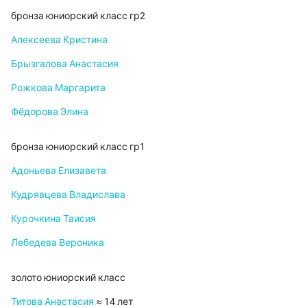
бронза юниорский класс гр2
Алексеева Кристина
Брызгалова Анастасия
Рожкова Маргарита
Фёдорова Элина
бронза юниорский класс гр1
Адоньева Елизавета
Кудрявцева Владислава
Курочкина Таисия
Лебедева Вероника
золото юниорский класс
Титова Анастасия
≈ 14 лет