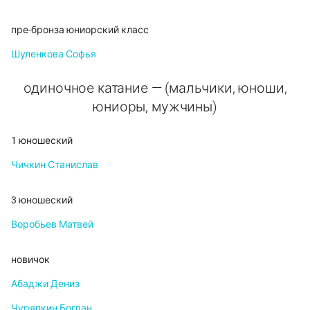
пре-бронза юниорский класс
Шуленкова Софья
одиночное катание — (мальчики, юноши,
юниоры, мужчины)
1 юношеский
Чичкин Станислав
3 юношеский
Воробьев Матвей
новичок
Абаджи Дениз
Чуряпкин Богдан