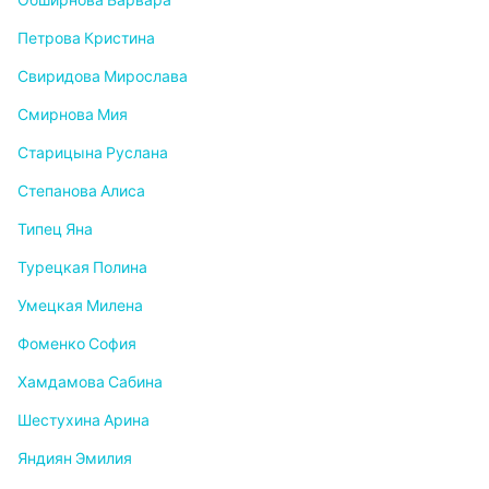
Обширнова Варвара
Петрова Кристина
Свиридова Мирослава
Смирнова Мия
Старицына Руслана
Степанова Алиса
Типец Яна
Турецкая Полина
Умецкая Милена
Фоменко София
Хамдамова Сабина
Шестухина Арина
Яндиян Эмилия