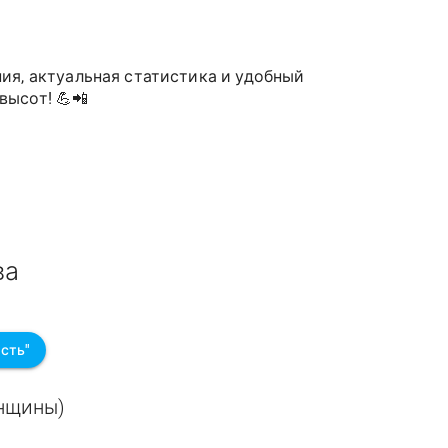
ия, актуальная статистика и удобный
высот! 💪📲
ва
сть"
енщины)