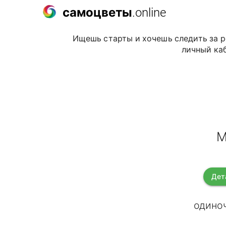
самоцветы
.online
Ищешь старты и хочешь следить за р
личный каб
М
Дет
одиноч