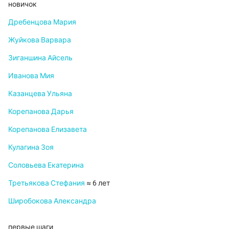
новичок
Дребенцова Мария
Жуйкова Варвара
Зиганшина Айсель
Иванова Мия
Казанцева Ульяна
Корепанова Дарья
Корепанова Елизавета
Кулагина Зоя
Соловьева Екатерина
Третьякова Стефания
≈ 6 лет
Широбокова Александра
первые шаги