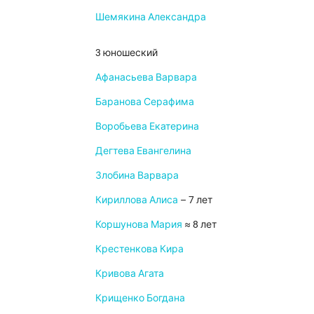
Шемякина Александра
3 юношеский
Афанасьева Варвара
Баранова Серафима
Воробьева Екатерина
Дегтева Евангелина
Злобина Варвара
Кириллова Алиса
– 7 лет
Коршунова Мария
≈ 8 лет
Крестенкова Кира
Кривова Агата
Крищенко Богдана