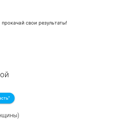
и прокачай свои результаты!
вой
асть"
енщины)