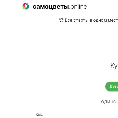
самоцветы
.online
🏆 Все старты в одном мест
Ку
Дета
одиноч
кмс