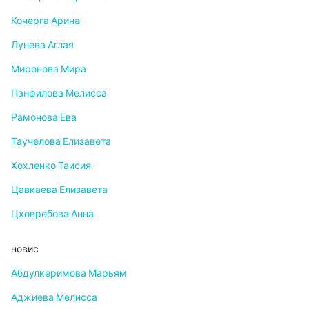
Кочерга Арина
Лунева Аглая
Миронова Мира
Панфилова Мелисса
Рамонова Ева
Таучелова Елизавета
Хохленко Таисия
Цавкаева Елизавета
Цховребова Анна
новис
Абдулкеримова Марьям
Аджиева Мелисса