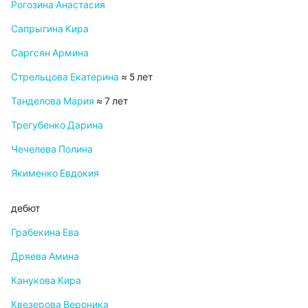
Рогозина Анастасия
Сапрыгина Кира
Саргсян Армина
Стрельцова Екатерина
≈ 5 лет
Танделова Мария
≈ 7 лет
Трегубенко Дарина
Чечелева Полина
Якименко Евдокия
дебют
Грабекина Ева
Дряева Амина
Канукова Кира
Квезерова Вероника