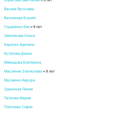
Борисова Эва-Леона
≈ 6 лет
Васева Ярослава
Васильева Есения
Гордиенко Ева
≈ 8 лет
Землякова Олеся
Киричко Аделина
Кутепова Диана
Мамедова Екатерина
Масляник Златислава
≈ 8 лет
Мусиенко Аврора
Одинокая Лилия
Петрова Мария
Плетнева София