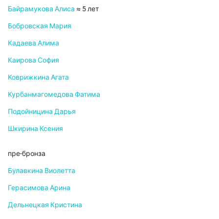
Байрамукова Алиса
≈ 5 лет
Бобровская Мария
Кадаева Алима
Каирова София
Коврижкина Агата
Курбанмагомедова Фатима
Подойницина Дарья
Шкирина Ксения
пре-бронза
Булавкина Виолетта
Герасимова Арина
Дельнецкая Кристина