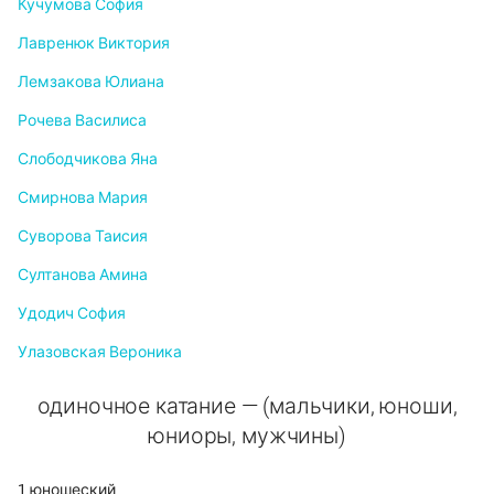
Кучумова София
Лавренюк Виктория
Лемзакова Юлиана
Рочева Василиса
Слободчикова Яна
Смирнова Мария
Суворова Таисия
Султанова Амина
Удодич София
Улазовская Вероника
одиночное катание — (мальчики, юноши,
юниоры, мужчины)
1 юношеский