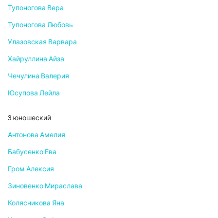
Тупоногова Вера
Тупоногова Любовь
Улазовская Варвара
Хайруллина Айза
Чечулина Валерия
Юсупова Лейла
3 юношеский
Антонова Амелия
Бабусенко Ева
Гром Алексия
Зиновенко Мираслава
Колясникова Яна