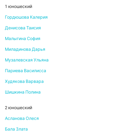
1 юношеский
Гордюшова Калерия
Денисова Таисия
Малыгина София
Миладинова Дарья
Музалевская Ульяна
Париева Василисса
Худякова Варвара
Шишкина Полина
2 юношеский
Асланова Олеся
Бала Злата