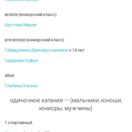
вrоnzе (юниорский класс)
Шустова Мария
рrе-вrоnzе (юниорский класс)
Габидуллина Дианаруслановна
≈ 14 лет
Гордеева Софья
silvеr
Глыбина Ульяна
одиночное катание — (мальчики, юноши,
юниоры, мужчины)
1 спортивный