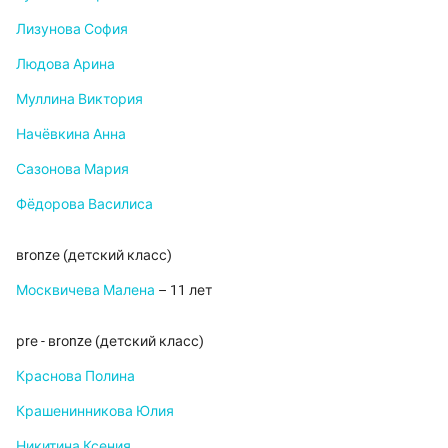
Лизунова София
Людова Арина
Муллина Виктория
Начёвкина Анна
Сазонова Мария
Фёдорова Василиса
вrоnzе (детский класс)
Москвичева Малена
– 11 лет
рrе - вrоnzе (детский класс)
Краснова Полина
Крашенинникова Юлия
Никитина Ксения