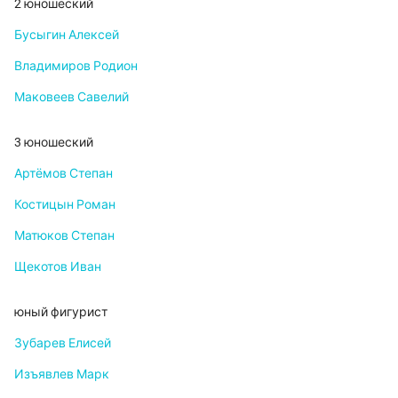
2 юношеский
Бусыгин Алексей
Владимиров Родион
Маковеев Савелий
3 юношеский
Артёмов Степан
Костицын Роман
Матюков Степан
Щекотов Иван
юный фигурист
Зубарев Елисей
Изъявлев Марк