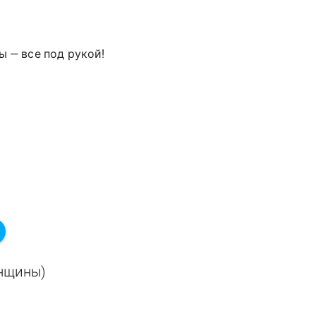
ы — все под рукой!
енщины)