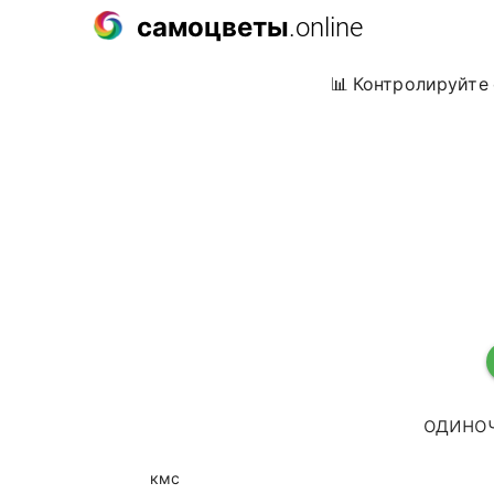
самоцветы
.online
📊 Контролируйте 
одиноч
кмс