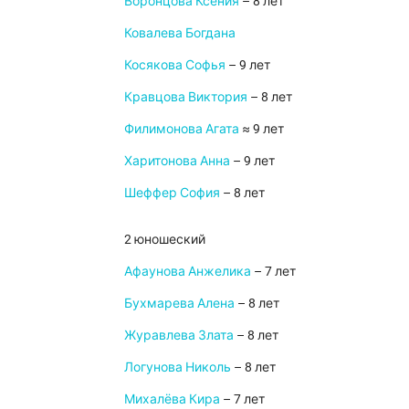
Воронцова Ксения
– 8 лет
Ковалева Богдана
Косякова Софья
– 9 лет
Кравцова Виктория
– 8 лет
Филимонова Агата
≈ 9 лет
Харитонова Анна
– 9 лет
Шеффер София
– 8 лет
2 юношеский
Афаунова Анжелика
– 7 лет
Бухмарева Алена
– 8 лет
Журавлева Злата
– 8 лет
Логунова Николь
– 8 лет
Михалёва Кира
– 7 лет