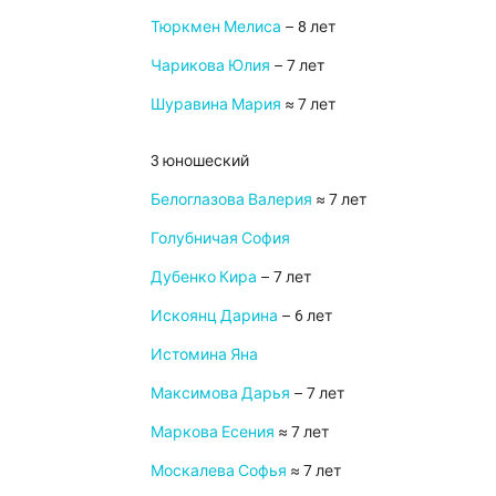
Тюркмен Мелиса
– 8 лет
Чарикова Юлия
– 7 лет
Шуравина Мария
≈ 7 лет
3 юношеский
Белоглазова Валерия
≈ 7 лет
Голубничая София
Дубенко Кира
– 7 лет
Искоянц Дарина
– 6 лет
Истомина Яна
Максимова Дарья
– 7 лет
Маркова Есения
≈ 7 лет
Москалева Софья
≈ 7 лет