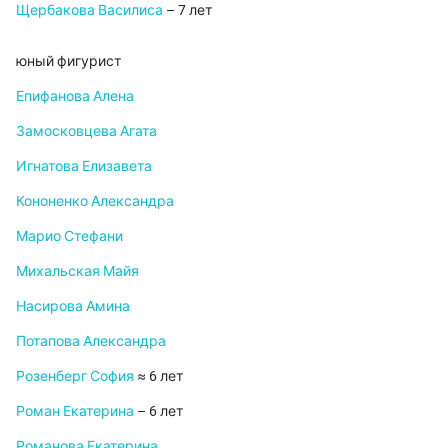
Щербакова Василиса
– 7 лет
юный фигурист
Епифанова Алена
Замосковцева Агата
Игнатова Елизавета
Кононенко Александра
Марио Стефани
Михальская Майя
Насирова Амина
Потапова Александра
Розенберг София
≈ 6 лет
Роман Екатерина
– 6 лет
Романова Екатерина