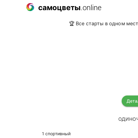
самоцветы
.online
🏆 Все старты в одном мест
Дета
одиноч
1 спортивный