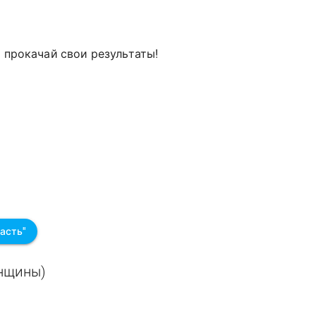
и прокачай свои результаты!
асть"
енщины)