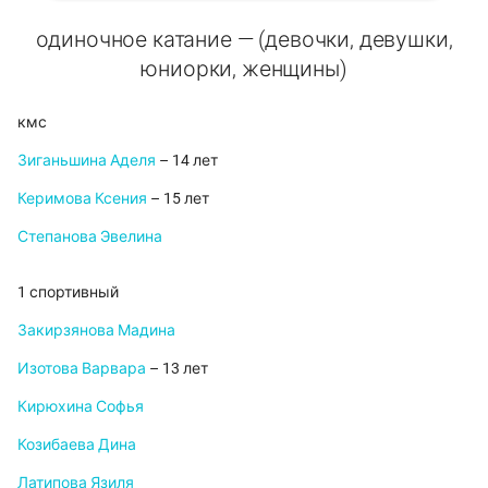
одиночное катание — (девочки, девушки,
юниорки, женщины)
кмс
Зиганьшина Аделя
– 14 лет
Керимова Ксения
– 15 лет
Степанова Эвелина
1 спортивный
Закирзянова Мадина
Изотова Варвара
– 13 лет
Кирюхина Софья
Козибаева Дина
Латипова Язиля