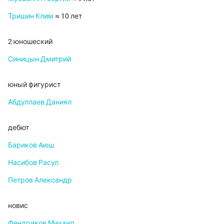
Тришин Клим
≈ 10 лет
2 юношеский
Синицын Дмитрий
юный фигурист
Абдуллаев Даниял
дебют
Бариков Аюш
Насибов Расул
Петров Александр
новис
Фендриков Михаил