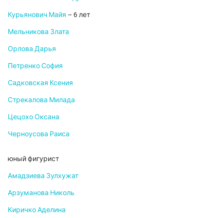
Курьянович Майя
– 6 лет
Мельникова Злата
Орлова Дарья
Петренко София
Садковская Ксения
Стрекалова Милада
Цецохо Оксана
Черноусова Раиса
юный фигурист
Амадзиева Зулхужат
Арзуманова Николь
Киричко Аделина