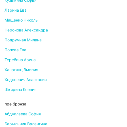
Кузьмина Софья
Ларина Ева
Мащенко Николь
Неронова Александра
Подручная Милана
Попова Ева
Теребина Арина
Ханагянц Эмилия
Ходосевич Анастасия
Шкирина Ксения
пре-бронза
Абдуллаева София
Барыльник Валентина