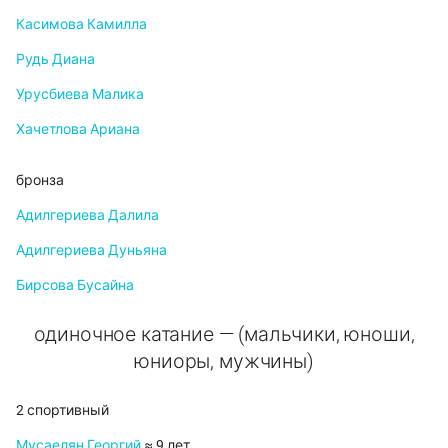
Касимова Камилла
Рудь Диана
Урусбиева Малика
Хачетлова Ариана
бронза
Адилгериева Далила
Адилгериева Дуньяна
Бирсова Бусайна
одиночное катание — (мальчики, юноши,
юниоры, мужчины)
2 спортивный
Мусаелян Георгий
≈ 9 лет