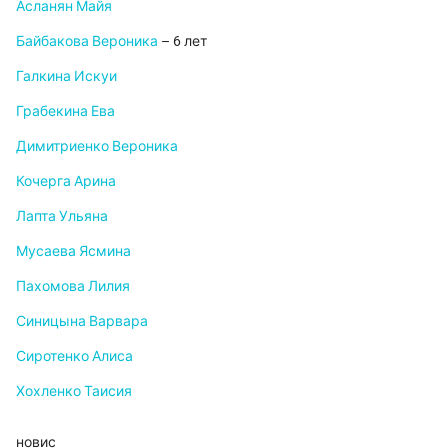
Асланян Майя
Байбакова Вероника
– 6 лет
Галкина Искуи
Грабекина Ева
Димитриенко Вероника
Кочерга Арина
Лапта Ульяна
Мусаева Ясмина
Пахомова Лилия
Синицына Варвара
Сиротенко Алиса
Хохленко Таисия
новис