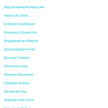
Абдулкеримова Марьям
Аветисян Элла
Бобровская Мария
Борзенко Даниэлла
Владимирова Мария
Дзахмишева Агния
Дохова Салима
Елисеева Анна
Жилина Василиса
Кадаева Алима
Касимова Ева
Коврижкина Агата