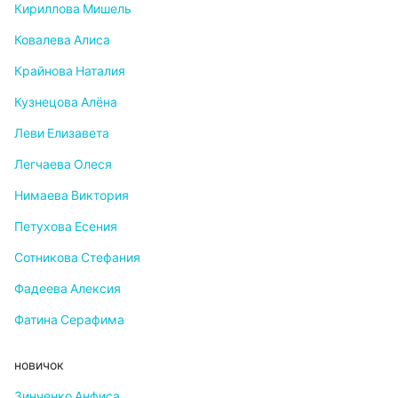
Кириллова Мишель
Ковалева Алиса
Крайнова Наталия
Кузнецова Алёна
Леви Елизавета
Легчаева Олеся
Нимаева Виктория
Петухова Есения
Сотникова Стефания
Фадеева Алексия
Фатина Серафима
новичок
Зинченко Анфиса