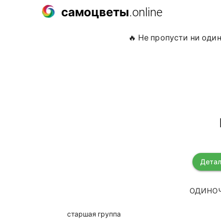
самоцветы
.online
🔥 Не пропусти ни оди
Детал
одиноч
старшая группа