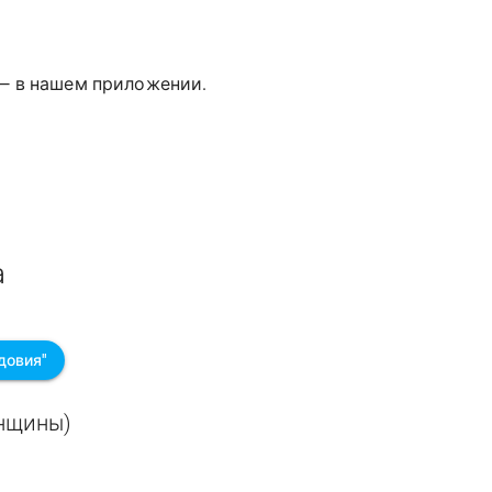
 — в нашем приложении.
а
довия"
енщины)