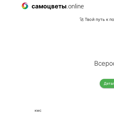
самоцветы
.online
🚀 Твой путь к 
Всеро
Детал
кмс