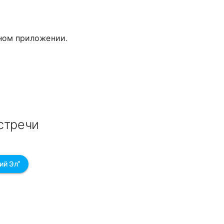
дном приложении.
стречи
ий Эл"