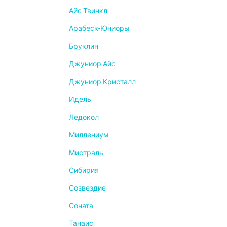
Айс Твинкл
Арабеск-Юниоры
Бруклин
Джуниор Айс
Джуниор Кристалл
Идель
Ледокол
Миллениум
Мистраль
Сибирия
Созвездие
Соната
Танаис