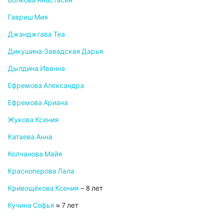
Волкова Анастасия
Гавриш Мия
Джанджгава Теа
Дикушина-Завадская Дарья
Дылдина Иванна
Ефремова Александра
Ефремова Ариана
Жукова Ксения
Катаева Анна
Колчанова Майя
Красноперова Лала
Кривощёкова Ксения
– 8 лет
Кучина Софья
≈ 7 лет