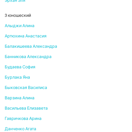
Эрхан Эля
3 юношеский
Алыджи Алина
Артюхина Анастасия
Балакишеева Александра
Банникова Александра
Будаева София
Бурлака Яна
Быковская Василиса
Варзина Алина
Васильева Елизавета
Гавричкова Арина
Данченко Агата