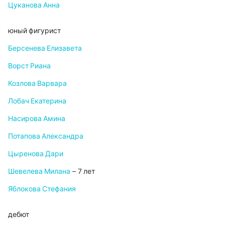
Цуканова Анна
юный фигурист
Берсенева Елизавета
Ворст Риана
Козлова Варвара
Лобач Екатерина
Насирова Амина
Потапова Александра
Цыренова Дари
Шевелева Милана
– 7 лет
Яблокова Стефания
дебют