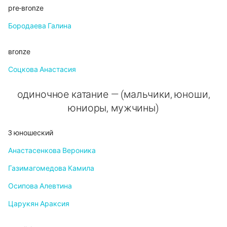
рrе-вrоnzе
Бородаева Галина
вrоnzе
Соцкова Анастасия
одиночное катание — (мальчики, юноши,
юниоры, мужчины)
3 юношеский
Анастасенкова Вероника
Газимагомедова Камила
Осипова Алевтина
Царукян Араксия