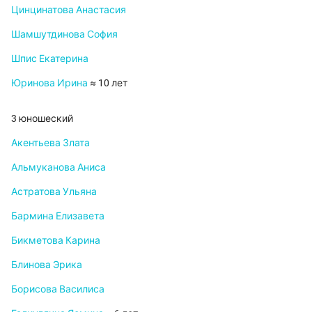
Цинцинатова Анастасия
Шамшутдинова София
Шпис Екатерина
Юринова Ирина
≈ 10 лет
3 юношеский
Акентьева Злата
Альмуканова Аниса
Астратова Ульяна
Бармина Елизавета
Бикметова Карина
Блинова Эрика
Борисова Василиса