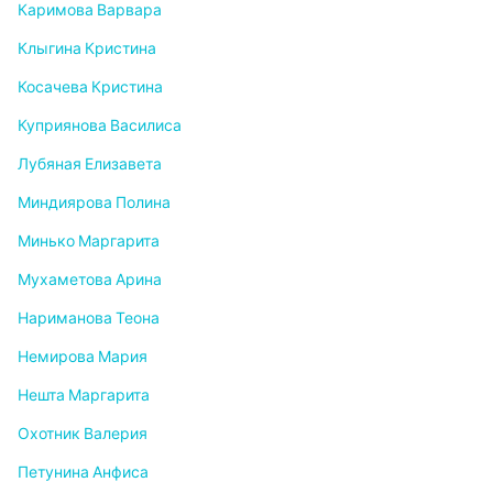
Каримова Варвара
Клыгина Кристина
Косачева Кристина
Куприянова Василиса
Лубяная Елизавета
Миндиярова Полина
Минько Маргарита
Мухаметова Арина
Нариманова Теона
Немирова Мария
Нешта Маргарита
Охотник Валерия
Петунина Анфиса