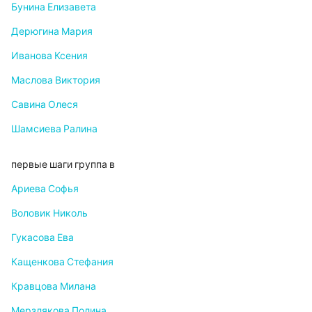
Бунина Елизавета
Дерюгина Мария
Иванова Ксения
Маслова Виктория
Савина Олеся
Шамсиева Ралина
первые шаги группа в
Ариева Софья
Воловик Николь
Гукасова Ева
Кащенкова Стефания
Кравцова Милана
Мерзлякова Полина