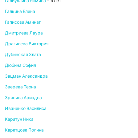
Галиуллина Ясмина
– 6 лет
Галкина Елена
Гаписова Аминат
Дмитриева Лаура
Драгилева Виктория
Дубинская Злата
Дюбина София
Зацман Александра
Зверева Теона
Зрянина Ариадна
Иваненко Василиса
Каратун Ника
Каратцова Полина