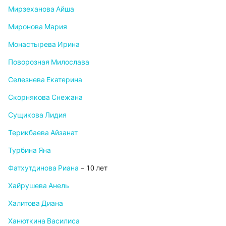
Мирзеханова Айша
Миронова Мария
Монастырева Ирина
Поворозная Милослава
Селезнева Екатерина
Скорнякова Снежана
Сущикова Лидия
Терикбаева Айзанат
Турбина Яна
Фатхутдинова Риана
– 10 лет
Хайрушева Анель
Халитова Диана
Ханюткина Василиса