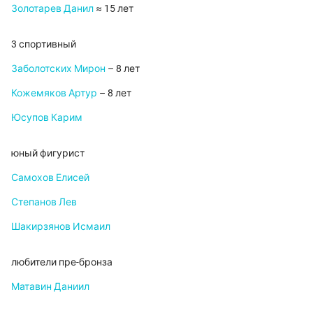
Золотарев Данил
≈ 15 лет
3 спортивный
Заболотских Мирон
– 8 лет
Кожемяков Артур
– 8 лет
Юсупов Карим
юный фигурист
Самохов Елисей
Степанов Лев
Шакирзянов Исмаил
любители пре-бронза
Матавин Даниил