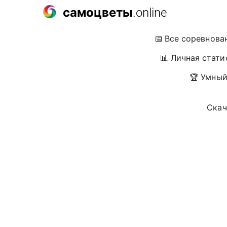
самоцветы
.online
📅 Все соревнова
📊 Личная стати
🏆 Умный
Скач