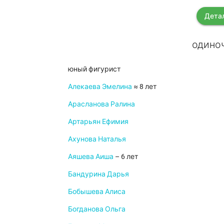
Дета
одиноч
юный фигурист
Алекаева Эмелина
≈ 8 лет
Арасланова Ралина
Артарьян Ефимия
Ахунова Наталья
Аяшева Аиша
– 6 лет
Бандурина Дарья
Бобышева Алиса
Богданова Ольга