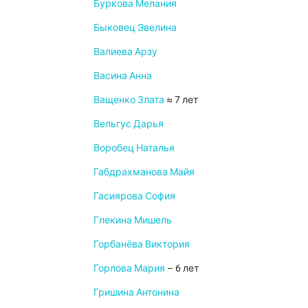
Буркова Мелания
Быковец Эвелина
Валиева Арзу
Васина Анна
Ващенко Злата
≈ 7 лет
Вельгус Дарья
Воробец Наталья
Габдрахманова Майя
Гасиярова София
Глекина Мишель
Горбанёва Виктория
Горлова Мария
– 6 лет
Гришина Антонина