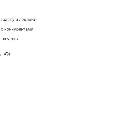
озрасту и локации
е с конкурентами
 на успех
 ⬇️🚀