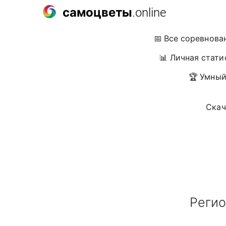
самоцветы
.online
📅 Все соревнова
📊 Личная стати
🏆 Умный
Скач
Регио