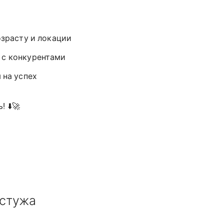
озрасту и локации
е с конкурентами
 на успех
 ⬇️🚀
 стужа