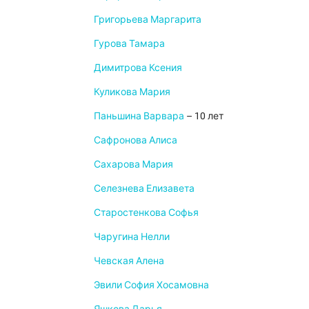
Григорьева Маргарита
Гурова Тамара
Димитрова Ксения
Куликова Мария
Паньшина Варвара
– 10 лет
Сафронова Алиса
Сахарова Мария
Селезнева Елизавета
Старостенкова Софья
Чаругина Нелли
Чевская Алена
Эвили София Хосамовна
Яшкова Дарья