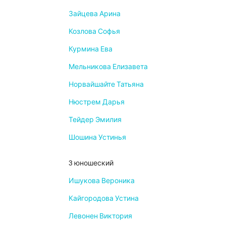
Зайцева Арина
Козлова Софья
Курмина Ева
Мельникова Елизавета
Норвайшайте Татьяна
Нюстрем Дарья
Тейдер Эмилия
Шошина Устинья
3 юношеский
Ишукова Вероника
Кайгородова Устина
Левонен Виктория