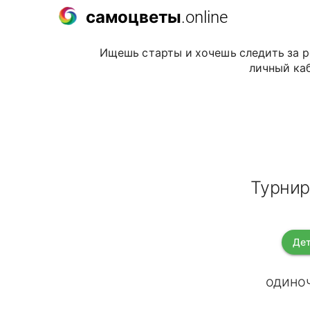
самоцветы
.online
Ищешь старты и хочешь следить за р
личный каб
Турнир
Дет
одиноч