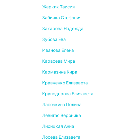
Жарких Таисия
Забияка Стефания
Захарова Надежда
Зубова Ева
Иванова Елена
Карасева Мира
Кармазина Кира
Кравченко Елизавета
Круподерова Елизавета
Лапочкина Полина
Левитас Вероника
Лисицкая Анна
Лосева Елизавета