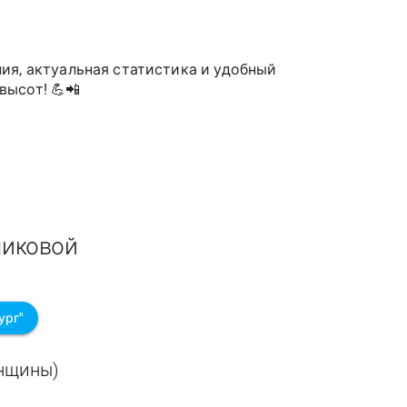
ия, актуальная статистика и удобный
высот! 💪📲
шиковой
ург"
енщины)