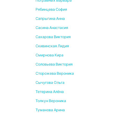
Потравных Варвара
Рябинцева София
Сапрыгина Анна
Сасина Анастасия
Сахарова Виктория
Скивинская Лидия
Смирнова Кира
Соловьева Виктория
Сторожева Вероника
Сычугова Ольга
Тетерина Алёна
Толкун Вероника
Туманова Арина