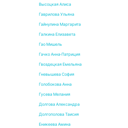
Высоцкая Алиса
Гаврилова Ульяна
Гайнулина Маргарита
Галкина Елизавета
Гао Мишель
Гачко Анна-Патриция
Гвоздецкая Емельяна
Гневышева София
Голобокова Анна
Гусева Мелания
Долгова Александра
Долгополова Таисия
Еникеева Амина