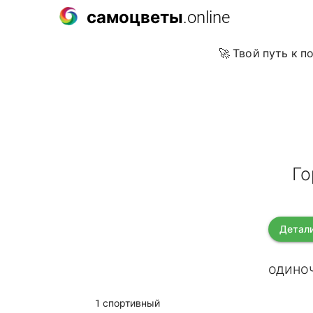
самоцветы
.online
🚀 Твой путь к 
Го
Детали
одиноч
1 спортивный