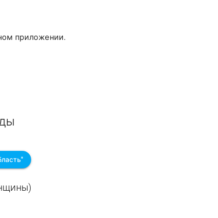
дном приложении.
жды
бласть"
енщины)