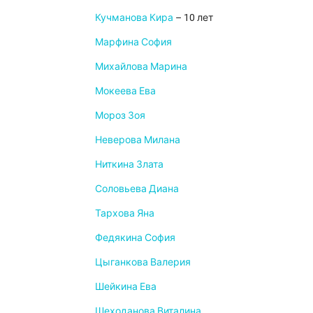
Кучманова Кира
– 10 лет
Марфина София
Михайлова Марина
Мокеева Ева
Мороз Зоя
Неверова Милана
Ниткина Злата
Соловьева Диана
Тархова Яна
Федякина София
Цыганкова Валерия
Шейкина Ева
Шеходанова Виталина