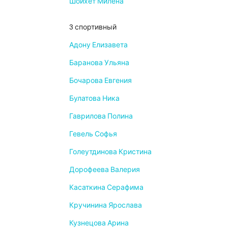
Шойхет Милена
3 спортивный
Адону Елизавета
Баранова Ульяна
Бочарова Евгения
Булатова Ника
Гаврилова Полина
Гевель Софья
Голеутдинова Кристина
Дорофеева Валерия
Касаткина Серафима
Кручинина Ярослава
Кузнецова Арина