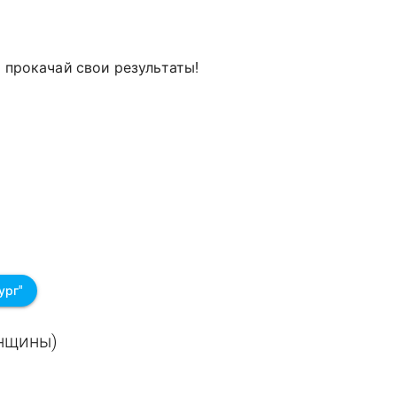
и прокачай свои результаты!
ург"
енщины)