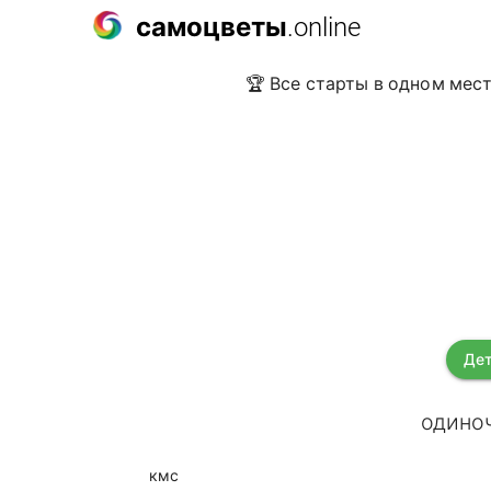
самоцветы
.online
🏆 Все старты в одном мест
Дет
одиноч
кмс