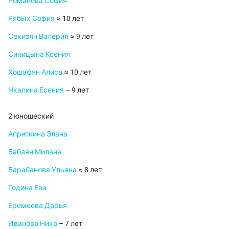
Романова София
Рябых София
≈ 10 лет
Секизян Валерия
≈ 9 лет
Синицына Ксения
Хошафян Алиса
≈ 10 лет
Чкалина Есения
– 9 лет
2 юношеский
Апряткина Элана
Бабаян Милана
Барабанова Ульяна
≈ 8 лет
Година Ева
Еремеева Дарья
Иванова Ника
– 7 лет