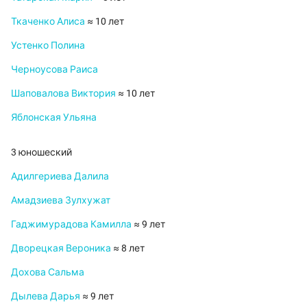
Ткаченко Алиса
≈ 10 лет
Устенко Полина
Черноусова Раиса
Шаповалова Виктория
≈ 10 лет
Яблонская Ульяна
3 юношеский
Адилгериева Далила
Амадзиева Зулхужат
Гаджимурадова Камилла
≈ 9 лет
Дворецкая Вероника
≈ 8 лет
Дохова Сальма
Дылева Дарья
≈ 9 лет