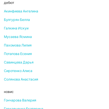
дебют
Акинфиева Ангелина
Булгурян Белла
Галкина Искуи
Мусаева Ясмина
Пахомова Лилия
Потапова Есения
Савинцева Дарья
Сиротенко Алиса
Солянова Анастасия
новис
Гончарова Валерия
Горкавченко Екатерина