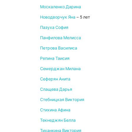
Москаленко Дарина
Новодворчук Яна
– 5 лет
Пазуха София
Панфилова Мелисса
Петрова Василиса
Репина Таисия
Семерджан Милана
Сеферян Анита
Слащева Дарья
Стебницкая Виктория
Стихина Афина
Текнеджян Белла
Тиханкина Виктория