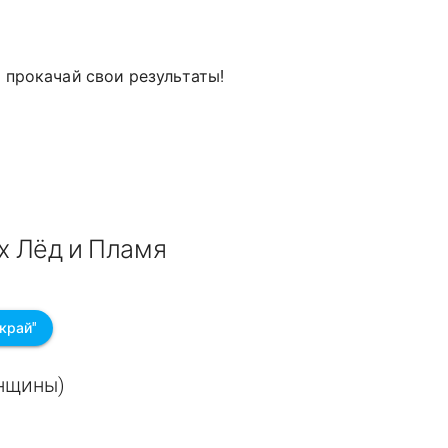
и прокачай свои результаты!
х Лёд и Пламя
край"
енщины)