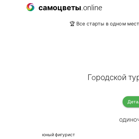
самоцветы
.online
🏆 Все старты в одном мест
Гoродской ту
Дета
одиноч
юный фигурист