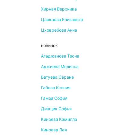
Хирная Вероника
Цавкаева Елизавета
Цховребова Анна
новичок
Агаджанова Теона
Аджиева Мелисса
Батуева Сарана
Габова Ксения
Гамза София
Динщик Софья
Киноева Камилла
Киноева Лея