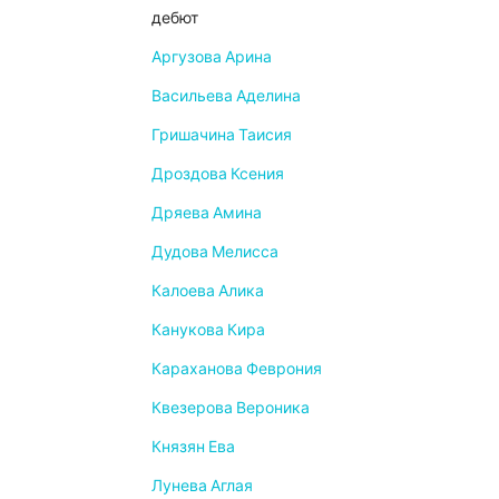
дебют
Аргузова Арина
Васильева Аделина
Гришачина Таисия
Дроздова Ксения
Дряева Амина
Дудова Мелисса
Калоева Алика
Канукова Кира
Караханова Феврония
Квезерова Вероника
Князян Ева
Лунева Аглая