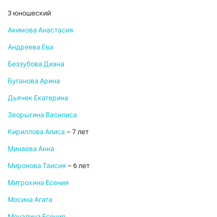
3 юношеский
Акимова Анастасия
Андреева Ева
Беззубова Диана
Буганова Арина
Дьячек Екатерина
Зворыгина Василиса
Кириллова Алиса
– 7 лет
Минаева Анна
Миронова Таисия
– 6 лет
Митрохина Есения
Мосина Агата
Мочалина Есения