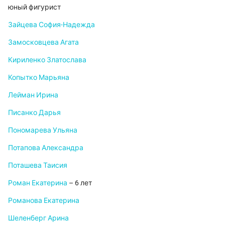
юный фигурист
Зайцева София-Надежда
Замосковцева Агата
Кириленко Златослава
Копытко Марьяна
Лейман Ирина
Писанко Дарья
Пономарева Ульяна
Потапова Александра
Поташева Таисия
Роман Екатерина
– 6 лет
Романова Екатерина
Шеленберг Арина