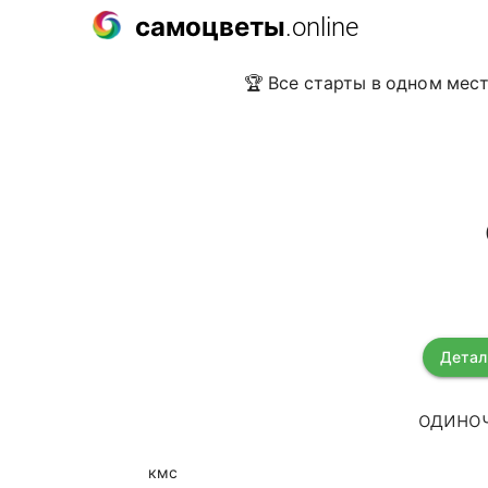
самоцветы
.online
🏆 Все старты в одном мест
Детал
одиноч
кмс