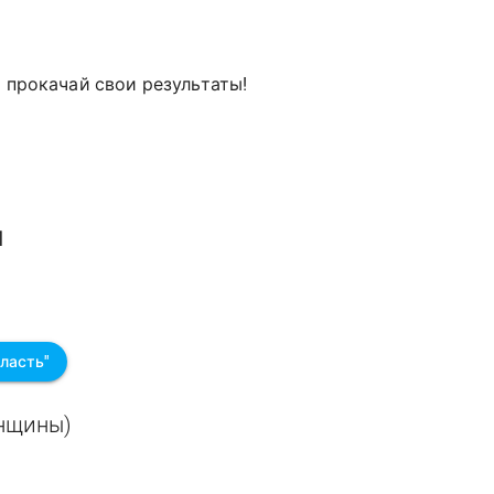
и прокачай свои результаты!
л
ласть"
енщины)