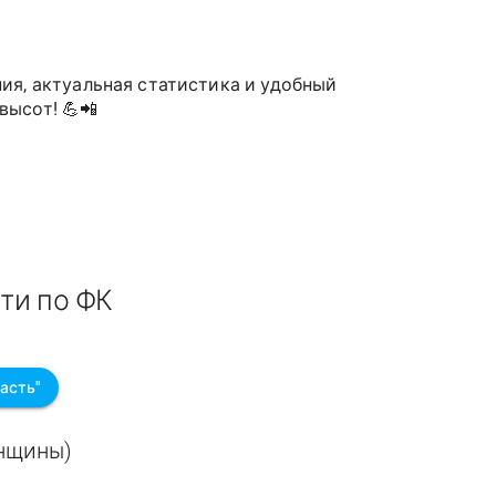
ия, актуальная статистика и удобный
высот! 💪📲
ти по ФК
асть"
енщины)