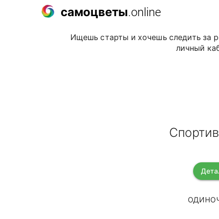
самоцветы
.online
Ищешь старты и хочешь следить за р
личный каб
Спортив
Дета
одиноч