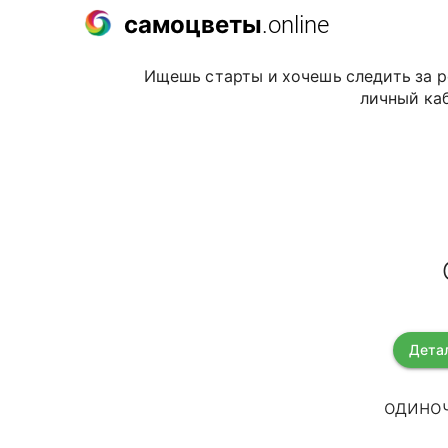
самоцветы
.online
Ищешь старты и хочешь следить за р
личный каб
Дета
одиноч