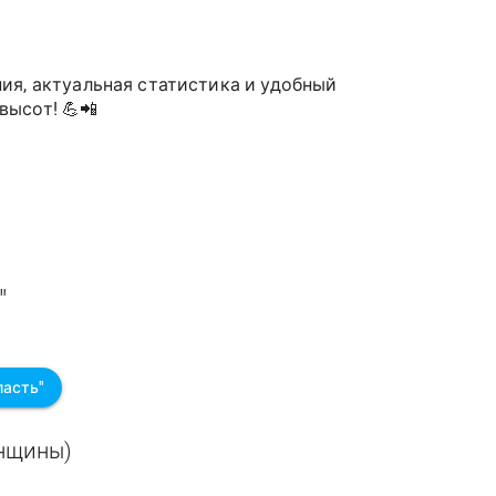
ия, актуальная статистика и удобный
высот! 💪📲
"
ласть"
енщины)