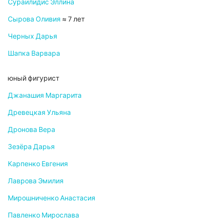
Сураилидис Эллина
Сырова Оливия
≈ 7 лет
Черных Дарья
Шапка Варвара
юный фигурист
Джанашия Маргарита
Древецкая Ульяна
Дронова Вера
Зезёра Дарья
Карпенко Евгения
Лаврова Эмилия
Мирошниченко Анастасия
Павленко Мирослава