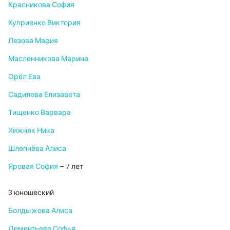
Красникова София
Куприенко Виктория
Лезова Мария
Масленникова Марина
Орёл Ева
Садилова Елизавета
Тищенко Варвара
Хижняк Ника
Шлепнёва Алиса
Яровая София
– 7 лет
3 юношеский
Болдыжова Алиса
Дементьева Софья