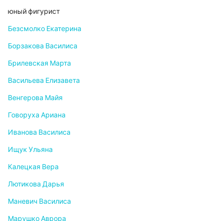
юный фигурист
Безсмолко Екатерина
Борзакова Василиса
Брилевская Марта
Васильева Елизавета
Венгерова Майя
Говоруха Ариана
Иванова Василиса
Ищук Ульяна
Калецкая Вера
Лютикова Дарья
Маневич Василиса
Марушко Аврора