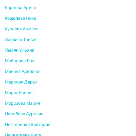
Карпова Арина
Кошелева Ника
Купаева Амелия
Лабзина Таисия
Лысяк Ульяна
Майорова Яна
Манина Аделина
Маркова Дарья
Мороз Ксения
Морозова Мария
Нарябова Аурелия
Нестеренко Виктория
Нецветаева Кира