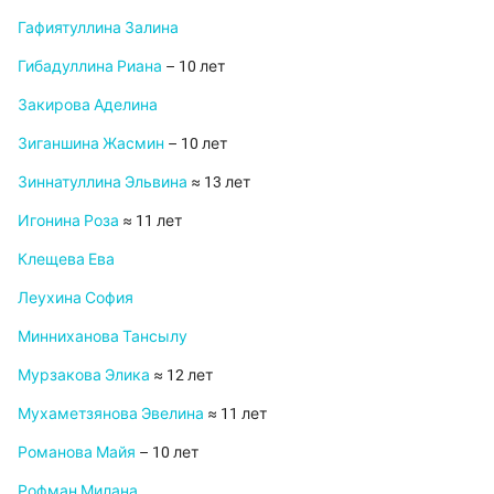
Гафиятуллина Залина
Гибадуллина Риана
– 10 лет
Закирова Аделина
Зиганшина Жасмин
– 10 лет
Зиннатуллина Эльвина
≈ 13 лет
Игонина Роза
≈ 11 лет
Клещева Ева
Леухина София
Минниханова Тансылу
Мурзакова Элика
≈ 12 лет
Мухаметзянова Эвелина
≈ 11 лет
Романова Майя
– 10 лет
Рофман Милана