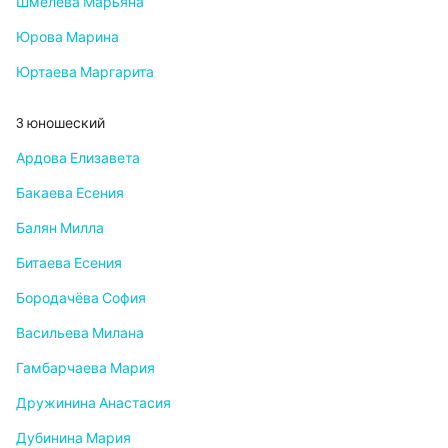
Шмелева Марьяна
Юрова Марина
Юртаева Маргарита
3 юношеский
Ардова Елизавета
Бакаева Есения
Балян Милла
Битаева Есения
Бородачёва София
Васильева Милана
Гамбарчаева Мария
Дружинина Анастасия
Дубинина Мария