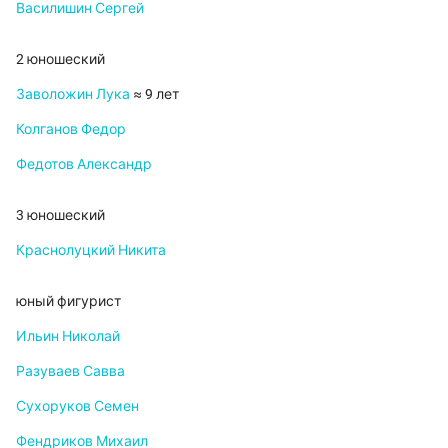
Василишин Сергей
2 юношеский
Заволожин Лука
≈ 9 лет
Колганов Федор
Федотов Александр
3 юношеский
Краснолуцкий Никита
юный фигурист
Ильин Николай
Разуваев Савва
Сухоруков Семен
Фендриков Михаил