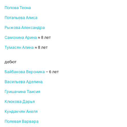
Попова Теона
Потапьева Алиса
Рыжова Александра
Самохина Арина
≈ 8 лет
Тумасян Алина
≈ 8 лет
дебют
Байбакова Вероника
– 6 лет
Васильева Аделина
Гришачина Таисия
Клюкова Дарья
Кундакчян Анеля
Полевая Варвара