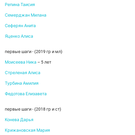
Репина Таисия
Семерджан Милана
Сеферян Анита
Яценко Алиса
первые шаги - (2019 гр и мл)
Моисеева Ника
– 5 лет
Стреленая Алиса
Турбина Амилия
Федотова Елизавета
первые шаги - (2018 гр и ст)
Конева Дарья
Крижановская Мария