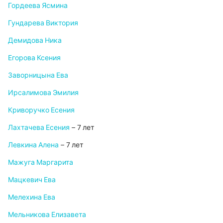
Гордеева Ясмина
Гундарева Виктория
Демидова Ника
Егорова Ксения
Заворницына Ева
Ирсалимова Эмилия
Криворучко Есения
Лахтачева Есения
– 7 лет
Левкина Алена
– 7 лет
Мажуга Маргарита
Мацкевич Ева
Мелехина Ева
Мельникова Елизавета