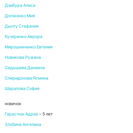
Дзибура Алиса
Долженко Мия
Дынту Стефания
Кучеренко Аврора
Мирошниченко Евгения
Новикова Ружена
Седышева Даниэла
Спиридонова Ясмина
Шарапова София
новичок
Гарастюк Адриа
– 5 лет
Злобина Ангелина