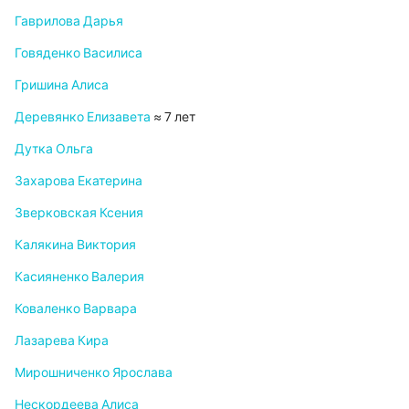
Гаврилова Дарья
Говяденко Василиса
Гришина Алиса
Деревянко Елизавета
≈ 7 лет
Дутка Ольга
Захарова Екатерина
Зверковская Ксения
Калякина Виктория
Касияненко Валерия
Коваленко Варвара
Лазарева Кира
Мирошниченко Ярослава
Нескордеева Алиса