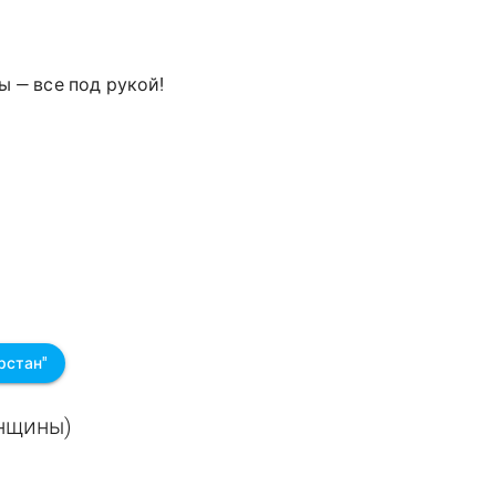
ы — все под рукой!
рстан"
енщины)