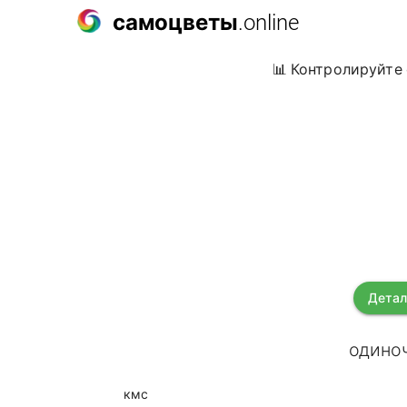
самоцветы
.online
📊 Контролируйте 
Детал
одиноч
кмс