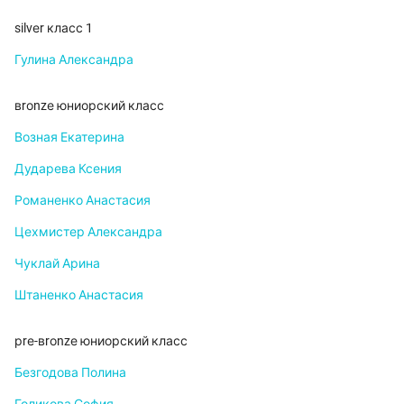
silvеr класс 1
Гулина Александра
вrоnzе юниорский класс
Возная Екатерина
Дударева Ксения
Романенко Анастасия
Цехмистер Александра
Чуклай Арина
Штаненко Анастасия
рrе-вrоnzе юниорский класс
Безгодова Полина