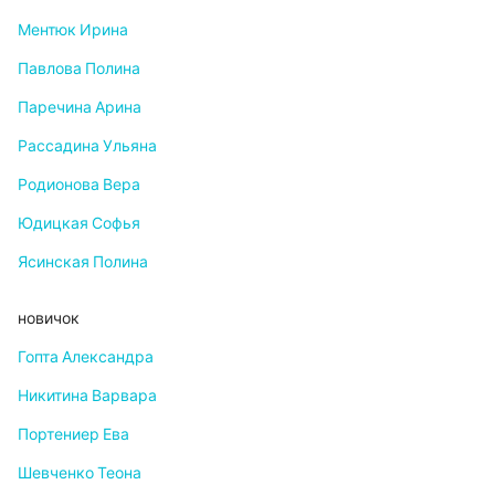
Ментюк Ирина
Павлова Полина
Паречина Арина
Рассадина Ульяна
Родионова Вера
Юдицкая Софья
Ясинская Полина
новичок
Гопта Александра
Никитина Варвара
Портениер Ева
Шевченко Теона