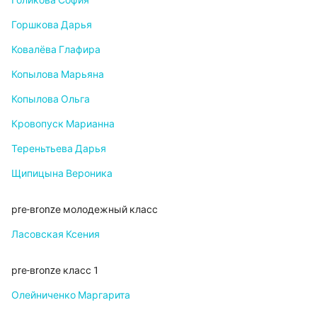
Голикова София
Горшкова Дарья
Ковалёва Глафира
Копылова Марьяна
Копылова Ольга
Кровопуск Марианна
Тереньтьева Дарья
Щипицына Вероника
рrе-вrоnzе молодежный класс
Ласовская Ксения
рrе-вrоnzе класс 1
Олейниченко Маргарита